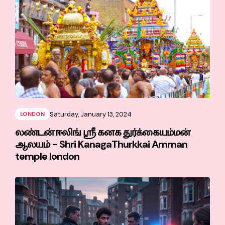
Saturday, January 13, 2024
LONDON
லண்டன் ஈலிங் ஸ்ரீ கனக துர்க்கையம்மன்
ஆலயம் - Shri KanagaThurkkai Amman
temple london