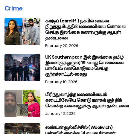
Crime
கார்டிப் (cardiff ) நகரில் வாகன
நிறுத்துமிடத்தில் மனைவியை கொலை
செய்த இலங்கை கணவருக்கு ஆயுள்
தண்டனை
February 20, 2026
UK Southampton இல் இலங்கை தமிழ்
இளைஞர் ஒருவர் 19 வயது பெண்ணை
பாலியல் வன்கொடுமை செய்த
குற்றச்சாட்டில் கைது
February 10, 2026
பிரிந்து வாழ்ந்த மனைவியைக்
கடையிலேயே கொ டூ ரமாகக் குத் திக்
கொன்ற கணவனுக்கு ஆயுள் தண்டனை
January 18, 2026
லண்டன் வூல்விச்சில் (Woolwich)
பஸ்ஸில் வைத்து 14 வயது சிறுவன்