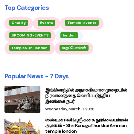
Top Categories
Charity
Events
Temple-events
UPCOMING-EVENTS
london
temples-in-london
தைப்பொங்கல்
Popular News - 7 Days
இங்கிலாந்தில் அநாகரீகமான முறையில்
நிர்வாணத்தை வெளிப்படுத்திய
இலங்கை நபர்
Wednesday, March 11, 2026
லண்டன் ஈலிங் ஸ்ரீ கனக துர்க்கையம்மன்
ஆலயம் - Shri KanagaThurkkai Amman
temple london