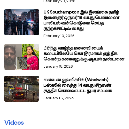
February 20, 2026
UK Southampton இல் இலங்கை தமிழ்
இளைஞர் ஒருவர் 19 வயது பெண்ணை
பாலியல் வன்கொடுமை செய்த
குற்றச்சாட்டில் கைது
February 10, 2026
பிரிந்து வாழ்ந்த மனைவியைக்
கடையிலேயே கொ டூ ரமாகக் குத் திக்
கொன்ற கணவனுக்கு ஆயுள் தண்டனை
January 18, 2026
லண்டன் வூல்விச்சில் (Woolwich)
பஸ்ஸில் வைத்து 14 வயது சிறுவன்
குத்திக் கொல்லப்பட்ட துயர சம்பவம்
January 07, 2025
Videos