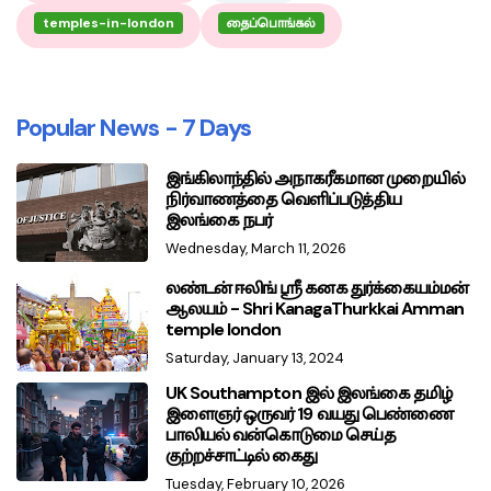
temples-in-london
தைப்பொங்கல்
Popular News - 7 Days
இங்கிலாந்தில் அநாகரீகமான முறையில்
நிர்வாணத்தை வெளிப்படுத்திய
இலங்கை நபர்
Wednesday, March 11, 2026
லண்டன் ஈலிங் ஸ்ரீ கனக துர்க்கையம்மன்
ஆலயம் - Shri KanagaThurkkai Amman
temple london
Saturday, January 13, 2024
UK Southampton இல் இலங்கை தமிழ்
இளைஞர் ஒருவர் 19 வயது பெண்ணை
பாலியல் வன்கொடுமை செய்த
குற்றச்சாட்டில் கைது
Tuesday, February 10, 2026