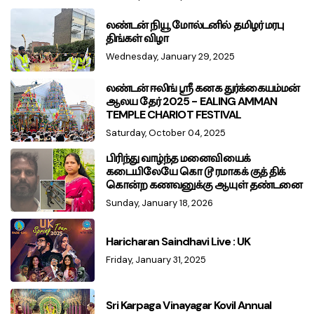
லண்டன் நியூ மோல்டனில் தமிழர் மரபு
திங்கள் விழா
Wednesday, January 29, 2025
லண்டன் ஈலிங் ஸ்ரீ கனக துர்க்கையம்மன்
ஆலய தேர் 2025 - EALING AMMAN
TEMPLE CHARIOT FESTIVAL
Saturday, October 04, 2025
பிரிந்து வாழ்ந்த மனைவியைக்
கடையிலேயே கொ டூ ரமாகக் குத் திக்
கொன்ற கணவனுக்கு ஆயுள் தண்டனை
Sunday, January 18, 2026
Haricharan Saindhavi Live : UK
Friday, January 31, 2025
Sri Karpaga Vinayagar Kovil Annual