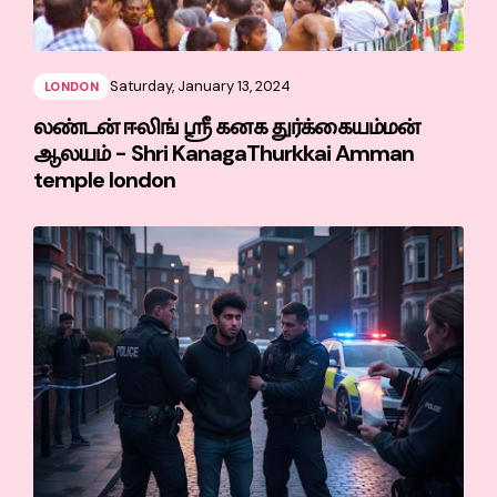
Saturday, January 13, 2024
LONDON
லண்டன் ஈலிங் ஸ்ரீ கனக துர்க்கையம்மன்
ஆலயம் - Shri KanagaThurkkai Amman
temple london