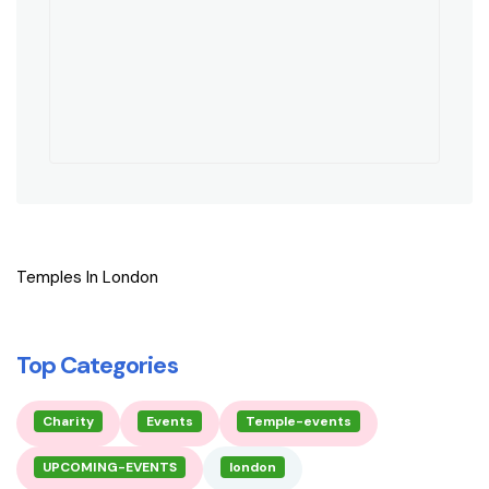
Temples In London
Top Categories
Charity
Events
Temple-events
UPCOMING-EVENTS
london