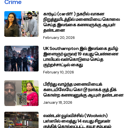
Crime
கார்டிப் (cardiff ) நகரில் வாகன
நிறுத்துமிடத்தில் மனைவியை கொலை
செய்த இலங்கை கணவருக்கு ஆயுள்
தண்டனை
February 20, 2026
UK Southampton இல் இலங்கை தமிழ்
இளைஞர் ஒருவர் 19 வயது பெண்ணை
பாலியல் வன்கொடுமை செய்த
குற்றச்சாட்டில் கைது
February 10, 2026
பிரிந்து வாழ்ந்த மனைவியைக்
கடையிலேயே கொ டூ ரமாகக் குத் திக்
கொன்ற கணவனுக்கு ஆயுள் தண்டனை
January 18, 2026
லண்டன் வூல்விச்சில் (Woolwich)
பஸ்ஸில் வைத்து 14 வயது சிறுவன்
குத்திக் கொல்லப்பட்ட துயர சம்பவம்