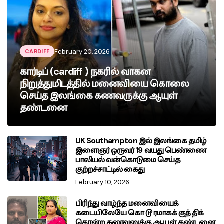
February 20, 2026
CARDIFF
கார்டிப் (cardiff ) நகரில் வாகன
நிறுத்துமிடத்தில் மனைவியை கொலை
செய்த இலங்கை கணவருக்கு ஆயுள்
தண்டனை
UK Southampton இல் இலங்கை தமிழ்
இளைஞர் ஒருவர் 19 வயது பெண்ணை
பாலியல் வன்கொடுமை செய்த
குற்றச்சாட்டில் கைது
February 10, 2026
பிரிந்து வாழ்ந்த மனைவியைக்
கடையிலேயே கொ டூ ரமாகக் குத் திக்
கொன்ற கணவனுக்கு ஆயுள் தண்டனை